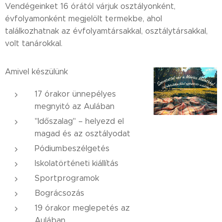
Vendégeinket 16 órától várjuk osztályonként,
évfolyamonként megjelölt termekbe, ahol
találkozhatnak az évfolyamtársakkal, osztálytársakkal,
volt tanárokkal.
Amivel készülünk
17 órakor ünnepélyes
megnyitó az Aulában
"Időszalag" – helyezd el
magad és az osztályodat
Pódiumbeszélgetés
Iskolatörténeti kiállítás
Sportprogramok
Bográcsozás
19 órakor meglepetés az
Aulában