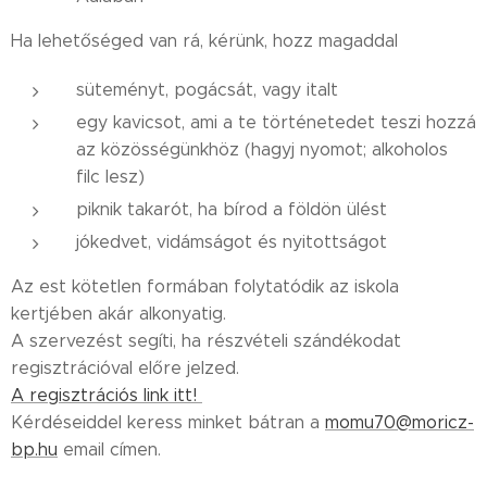
Ha lehetőséged van rá, kérünk, hozz magaddal
süteményt, pogácsát, vagy italt
egy kavicsot, ami a te történetedet teszi hozzá
az közösségünkhöz (hagyj nyomot; alkoholos
filc lesz)
piknik takarót, ha bírod a földön ülést
jókedvet, vidámságot és nyitottságot
Az est kötetlen formában folytatódik az iskola
kertjében akár alkonyatig.
A szervezést segíti, ha részvételi szándékodat
regisztrációval előre jelzed.
A regisztrációs link itt!
Kérdéseiddel keress minket bátran a
momu70@moricz-
bp.hu
email címen.