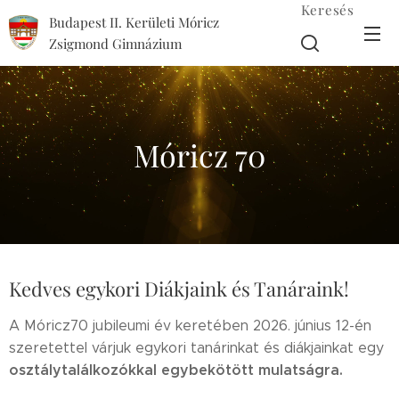
Keresés
Budapest II. Kerületi Móricz
Zsigmond Gimnázium
Móricz 70
Kedves egykori Diákjaink és Tanáraink!
A Móricz70 jubileumi év keretében 2026. június 12-én
szeretettel várjuk egykori tanárinkat és diákjainkat egy
osztálytalálkozókkal egybekötött mulatságra.