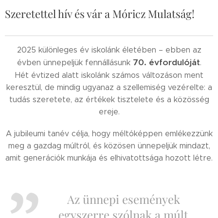
Szeretettel hív és vár a Móricz Mulatság!
2025 különleges év iskolánk életében – ebben az
70. évfordulóját
évben ünnepeljük fennállásunk
.
Hét évtized alatt iskolánk számos változáson ment
keresztül, de mindig ugyanaz a szellemiség vezérelte: a
tudás szeretete, az értékek tisztelete és a közösség
ereje.
A jubileumi tanév célja, hogy méltóképpen emlékezzünk
meg a gazdag múltról, és közösen ünnepeljük mindazt,
amit generációk munkája és elhivatottsága hozott létre.
Az ünnepi események
egyszerre szólnak a múlt