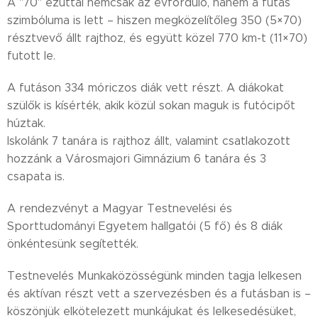
A "70" ezúttal nemcsak az évforduló, hanem a futás
szimbóluma is lett – hiszen megközelítőleg 350 (5×70)
résztvevő állt rajthoz, és együtt közel 770 km-t (11×70)
futott le.
A futáson 334 móriczos diák vett részt. A diákokat
szülők is kísérték, akik közül sokan maguk is futócipőt
húztak.
Iskolánk 7 tanára is rajthoz állt, valamint csatlakozott
hozzánk a Városmajori Gimnázium 6 tanára és 3
csapata is.
A rendezvényt a Magyar Testnevelési és
Sporttudományi Egyetem hallgatói (5 fő) és 8 diák
önkéntesünk segítették.
Testnevelés Munkaközösségünk minden tagja lelkesen
és aktívan részt vett a szervezésben és a futásban is –
köszönjük elkötelezett munkájukat és lelkesedésüket,