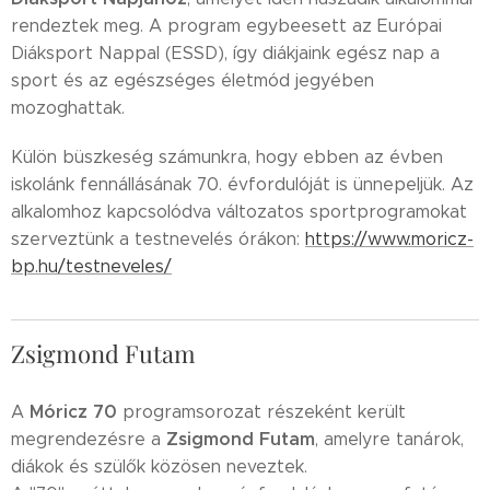
rendeztek meg. A program egybeesett az Európai
Diáksport Nappal (ESSD), így diákjaink egész nap a
sport és az egészséges életmód jegyében
mozoghattak.
Külön büszkeség számunkra, hogy ebben az évben
iskolánk fennállásának 70. évfordulóját is ünnepeljük. Az
alkalomhoz kapcsolódva változatos sportprogramokat
szerveztünk a testnevelés órákon:
https://www.moricz-
bp.hu/testneveles/
Zsigmond Futam
Móricz 70
A
programsorozat részeként került
Zsigmond Futam
megrendezésre a
, amelyre tanárok,
diákok és szülők közösen neveztek.