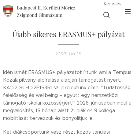
Keresés
Budapest II. Kerületi Móricz
Zsigmond Gimnázium
Újabb sikeres ERASMUS+ pályázat
2026.06.01
Idén ismét ERASMUS+ pályázatot írtunk, ami a Tempus
Közalapítvány elbírálása alapján támogatást nyert.
KA122-SCH-22E15351 sz. projektünk címe: "Tudatosság,
felelősség és wellbeing – együtt egy nemzetközi,
támogató iskolai közösségért!" 2026. júniusában indul a
megvalósítás, 15 hónap alatt 21 diák és 9 kolléga
mobilitását tervezzük és bonyolítjuk le.
Két diákcsoportunk vesz részt közös tanulási