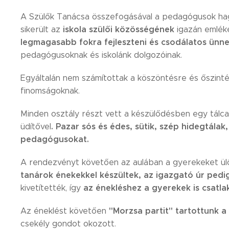
A Szülők Tanácsa összefogásával a pedagógusok h
iskola szülői közösségének
sikerült az
igazán emlék
legmagasabb fokra fejleszteni és
csodálatos ünne
pedagógusoknak és iskolánk dolgozóinak.
Egyáltalán nem számítottak a köszöntésre és őszintén
finomságoknak. 😊
Minden osztály részt vett a készülődésben egy tálc
. Pazar sós és édes, sütik, szép hidegtálak
üdítővel
pedagógusokat.
A rendezvényt követően az aulában a gyerekeket ül
tanárok
énekekkel készültek, az igazgató úr pedi
az énekléshez a gyerekek is csatla
kivetítették, így
"Morzsa partit" tartottunk a
Az éneklést követően
csekély gondot okozott. 😊