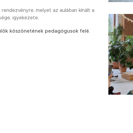
 rendezvényre, melyet az aulában kínált a
sége, igyekezete.
zülők köszönetének
pedagógusok felé
.