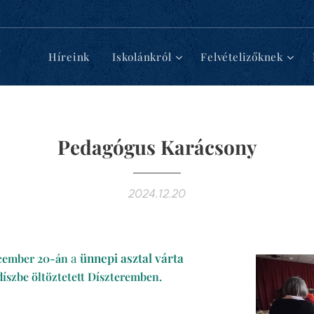
d
Híreink
Iskolánkról
Felvételizőknek
Pedagógus Karácsony
2024.12.20
a
ünnepi asztal várta
ecember 20-án
díszbe öltöztetett Díszteremben.