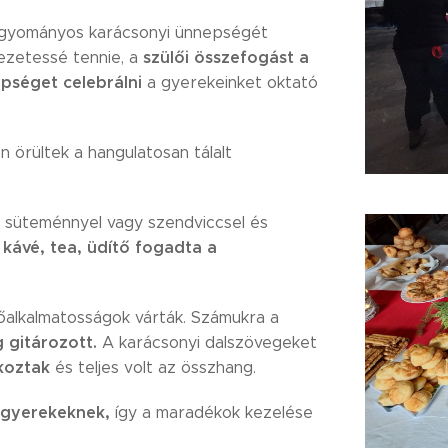
agyományos karácsonyi ünnepségét
szülői összefogást a
ezetessé tennie, a
pséget celebrálni
a gyerekeinket oktató
 örültek a hangulatosan tálalt
a süteménnyel vagy szendviccsel és
, kávé, tea, üdítő fogadta a
őalkalmatosságok várták. Számukra a
g gitározott.
A karácsonyi dalszövegeket
koztak
és teljes volt az összhang.
 gyerekeknek,
így a maradékok kezelése