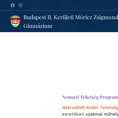
Budapest II. Kerületi Móricz Zsigmon
Gimnázium
Nemzeti Tehetség Program
Akkreditált Kiváló Tehetsé
keretében
szakmai műhe