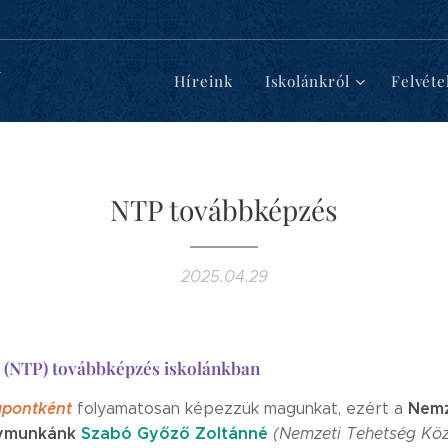
d
Híreink
Iskolánkról
Felvéte
NTP továbbképzés
2025.04.29
 (NTP) továbbképzés iskolánkban
gpontként
Nemz
folyamatosan képezzük magunkat, ezért a
lymunkánk
Szabó Győző Zoltánné
(Nemzeti Tehetség Kö