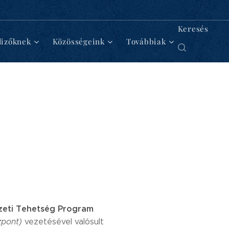
Keresés
lizőknek
Közösségeink
Továbbiak
eti Tehetség Program
zpont)
vezetésével valósult