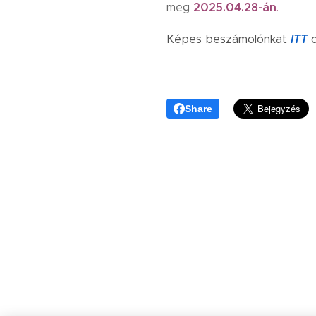
2025.04.28-án
meg
.
ITT
Képes beszámolónkat
o
Share