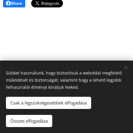
Share
Sütiket használunk, hogy biztosítsuk a weboldal megfelelő
működését és biztonságát, valamint hogy a lehető legjobb
felhasználói élményt kínáljuk Neked.
© 2026 Budapest II. Kerületi Móricz Zsigmond Gimnázium
Csak a legszükségesebbek elfogadása
1025 Budapest, Törökvész út 48-54. ⁕ OM: 037775
⁕
kapcsolat@moricz-bp.hu
⁕
Összes elfogadása
Sütik