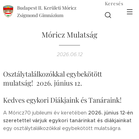
Keresés
Budapest II. Kerületi Móricz
Zsigmond Gimnázium
Móricz Mulatság
2026.06.12
Osztálytalálkozókkal egybekötött
mulatság! 2026. június 12.
Kedves egykori Diákjaink és Tanáraink!
2026. június 12-én
A Móricz70 jubileumi év keretében
szeretettel várjuk
egykori tanárinkat és diákjainkat
egy osztálytalálkozókkal egybekötött mulatságra.