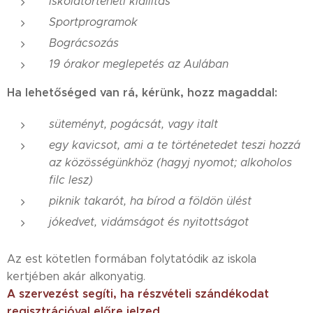
Iskolatörténeti kiállítás
Sportprogramok
Bográcsozás
19 órakor meglepetés az Aulában
Ha lehetőséged van rá, kérünk, hozz magaddal:
süteményt, pogácsát, vagy italt
egy kavicsot, ami a te történetedet teszi hozzá
az közösségünkhöz (hagyj nyomot; alkoholos
filc lesz)
piknik takarót, ha bírod a földön ülést
jókedvet, vidámságot és nyitottságot
Az est kötetlen formában folytatódik az iskola
kertjében akár alkonyatig.
A szervezést segíti, ha részvételi szándékodat
regisztrációval előre jelzed.