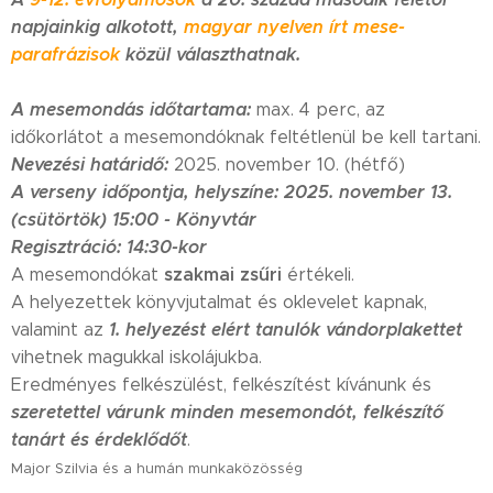
napjainkig alkotott,
magyar
nyelven írt mese-
parafrázisok
közül választhatnak.
A mesemondás időtartama:
max. 4 perc, az
időkorlátot a mesemondóknak feltétlenül be kell tartani.
Nevezési határidő:
2025. november 10. (hétfő)
A verseny időpontja, helyszíne: 2025. november 13.
(csütörtök) 15:00 - Könyvtár
Regisztráció: 14:30-kor
szakmai zsűri
A mesemondókat
értékeli.
A helyezettek könyvjutalmat és oklevelet kapnak,
1. helyezést elért tanulók
vándorplakettet
valamint az
vihetnek magukkal iskolájukba.
Eredményes felkészülést, felkészítést kívánunk és
szeretettel várunk minden
mesemondót, felkészítő
tanárt és érdeklődőt
.
Major Szilvia és a humán munkaközösség