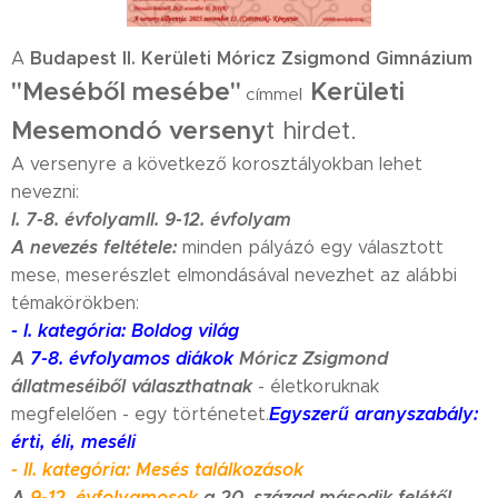
Budapest II. Kerületi Móricz Zsigmond Gimnázium
A
"Meséből mesébe"
Kerületi
címmel
Mesemondó verseny
t hirdet.
A versenyre a következő korosztályokban lehet
nevezni:
I. 7-8. évfolyam
II. 9-12. évfolyam
A nevezés feltétele:
minden pályázó egy választott
mese, meserészlet elmondásával nevezhet az alábbi
témakörökben:
- I. kategória: Boldog világ
A
7-8. évfolyamos diákok
Móricz Zsigmond
állatmeséiből választhatnak
- életkoruknak
Egyszerű aranyszabály:
megfelelően - egy történetet.
érti, éli, meséli
- II. kategória: Mesés találkozások
A
9-12. évfolyamosok
a 20. század második felétől