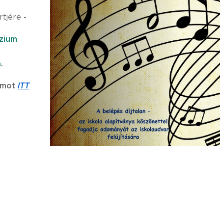
tjére -
zium
a
.
amot
ITT