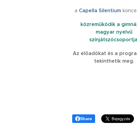
Capella Silentium
a
koncer
közreműködik a gimná
magyar nyelvű
színjátszócsoportj
Az előadókat és a progr
tekinthetik meg.
Share