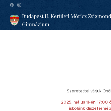
Budapest II. Kerületi Móricz Zsigmon
Gimnázium
Szeretettel várjuk Ön
2025. május 11-én 17:00 ó
i
skolánk díszetermé