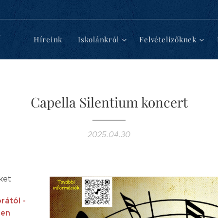
d
Híreink
Iskolánkról
Felvételizőknek
Capella Silentium koncert
2025.04.30
öket
rától -
ben