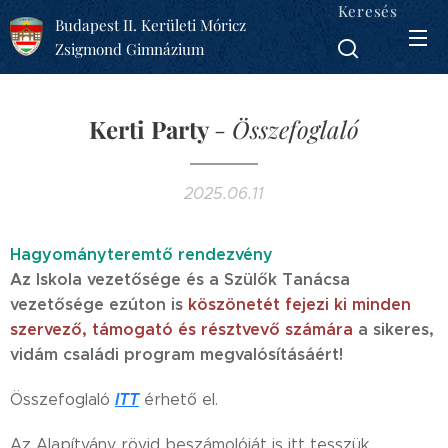
Keresés
Budapest II. Kerületi Móricz
Zsigmond Gimnázium
Kerti Party
-
Összefoglaló
2025.06.11
Hagyományteremtő rendezvény
Az Iskola vezetősége és a Szülők Tanácsa
vezetősége ezúton is
köszönetét fejezi ki minden
szervező, támogató és résztvevő számára
a sikeres,
vidám családi program megvalósításáért!
ITT
Összefoglaló
érhető el.
Az Alapítvány rövid beszámolóját is itt tesszük