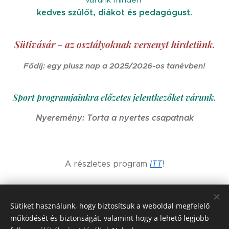
kedves szülőt, diákot és pedagógust.
Sütivásár - az osztályoknak versenyt hirdetünk.
Fődíj:
egy plusz nap a 2025/2026-os tanévben!
Sport programjainkra előzetes jelentkezőket várunk.
Nyeremény:
Torta a nyertes csapatnak
A részletes program
ITT
!
Share
Sütiket használunk, hogy biztosítsuk a weboldal megfelelő
működését és biztonságát, valamint hogy a lehető legjobb