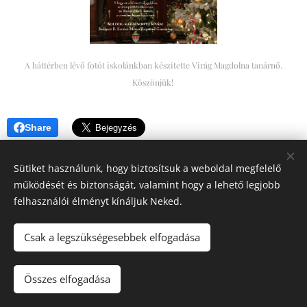
A háttérben lévő fotót iskolánkban készítette Virág Magdolna tanárnő.
Köszönjük!
Share
Sütiket használunk, hogy biztosítsuk a weboldal megfelelő
működését és biztonságát, valamint hogy a lehető legjobb
felhasználói élményt kínáljuk Neked.
© 2026 Budapest II. Kerületi Móricz Zsigmond Gimnázium
Csak a legszükségesebbek elfogadása
1025 Budapest, Törökvész út 48-54. ⁕ OM: 037775
⁕
kapcsolat@moricz-bp.hu
⁕
Összes elfogadása
Sütik