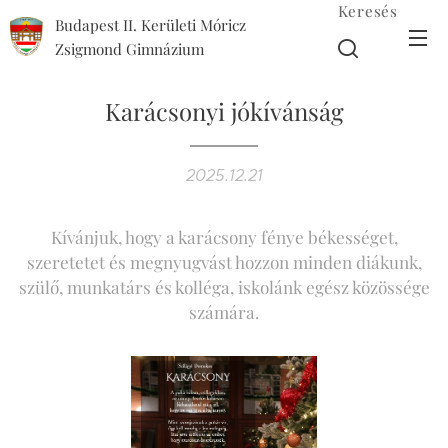
Keresés
Budapest II. Kerületi Móricz
Zsigmond Gimnázium
Karácsonyi jókívánság
2025.12.21
Kívánjuk, hogy a karácsony fénye békességet,
szeretetet és megnyugvást hozzon minden diákunk,
szülő, munkatárs és kolléga, iskolánk egész közössége
számára.