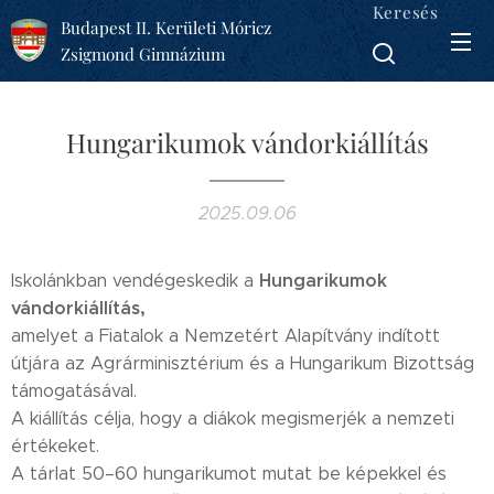
Keresés
Budapest II. Kerületi Móricz
Zsigmond Gimnázium
Hungarikumok vándorkiállítás
2025.09.06
Hungarikumok
Iskolánkban vendégeskedik a
vándorkiállítás
,
amelyet a Fiatalok a Nemzetért Alapítvány indított
útjára az Agrárminisztérium és a Hungarikum Bizottság
támogatásával.
A kiállítás célja, hogy a diákok megismerjék a nemzeti
értékeket.
A tárlat 50–60 hungarikumot mutat be képekkel és