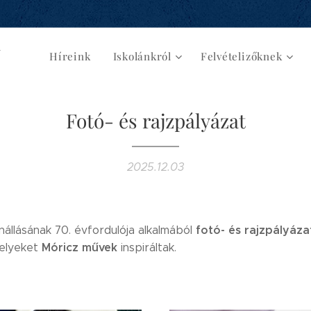
d
Híreink
Iskolánkról
Felvételizőknek
Fotó- és rajzpályázat
2025.12.03
fotó- és rajzpályáz
nállásának 70. évfordulója alkalmából
Móricz művek
melyeket
inspiráltak.