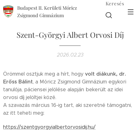
Keresés
Budapest II. Kerületi Móricz
Zsigmond Gimnázium
Szent-Györgyi Albert Orvosi Díj
2026.02.23
volt diákunk, dr.
Örömmel osztjuk meg a hírt, hogy
Erőss Bálint
, a Móricz Zsigmond Gimnázium egykori
tanulója, páciensei jelölése alapján bekerült az idei
orvosi díj jelöltjei közé.
A szavazás március 16-ig tart, aki szeretné támogatni,
az itt teheti meg:
https://szentgyorgyialbertorvosidij.hu/