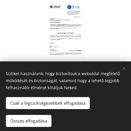
Share
Sütiket használunk, hogy biztosítsuk a weboldal megfelelő
működését és biztonságát, valamint hogy a lehető legjobb
felhasználói élményt kínáljuk Neked.
© 2026 Budapest II. Kerületi Móricz Zsigmond Gimnázium
Csak a legszükségesebbek elfogadása
1025 Budapest, Törökvész út 48-54. ⁕ OM: 037775
⁕
kapcsolat@moricz-bp.hu
⁕
Összes elfogadása
Sütik